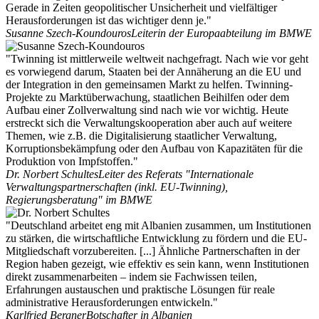
Gerade in Zeiten geopolitischer Unsicherheit und vielfältiger
Herausforderungen ist das wichtiger denn je."
Susanne Szech-Koundouros
Leiterin der Europaabteilung im BMWE
"Twinning ist mittlerweile weltweit nachgefragt. Nach wie vor geht
es vorwiegend darum, Staaten bei der Annäherung an die EU und
der Integration in den gemeinsamen Markt zu helfen. Twinning-
Projekte zu Marktüberwachung, staatlichen Beihilfen oder dem
Aufbau einer Zollverwaltung sind nach wie vor wichtig. Heute
erstreckt sich die Verwaltungskooperation aber auch auf weitere
Themen, wie z.B. die Digitalisierung staatlicher Verwaltung,
Korruptionsbekämpfung oder den Aufbau von Kapazitäten für die
Produktion von Impfstoffen."
Dr. Norbert Schultes
Leiter des Referats "Internationale
Verwaltungspartnerschaften (inkl. EU-Twinning),
Regierungsberatung" im BMWE
"Deutschland arbeitet eng mit Albanien zusammen, um Institutionen
zu stärken, die wirtschaftliche Entwicklung zu fördern und die EU-
Mitgliedschaft vorzubereiten. [...] Ähnliche Partnerschaften in der
Region haben gezeigt, wie effektiv es sein kann, wenn Institutionen
direkt zusammenarbeiten – indem sie Fachwissen teilen,
Erfahrungen austauschen und praktische Lösungen für reale
administrative Herausforderungen entwickeln."
Karlfried Bergner
Botschafter in Albanien