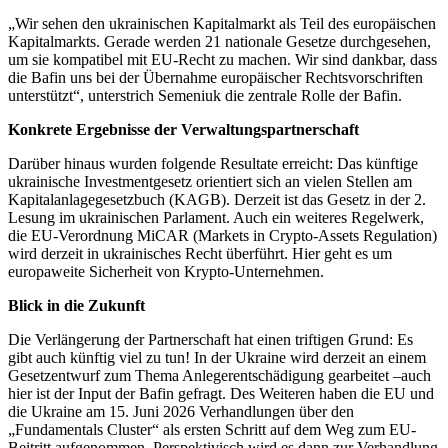
„Wir sehen den ukrainischen Kapitalmarkt als Teil des europäischen
Kapitalmarkts. Gerade werden 21 nationale Gesetze durchgesehen,
um sie kompatibel mit EU-Recht zu machen. Wir sind dankbar, dass
die Bafin uns bei der Übernahme europäischer Rechtsvorschriften
unterstützt“, unterstrich Semeniuk die zentrale Rolle der Bafin.
Konkrete Ergebnisse der Verwaltungspartnerschaft
Darüber hinaus wurden folgende Resultate erreicht: Das künftige
ukrainische Investmentgesetz orientiert sich an vielen Stellen am
Kapitalanlagegesetzbuch (KAGB). Derzeit ist das Gesetz in der 2.
Lesung im ukrainischen Parlament. Auch ein weiteres Regelwerk,
die EU-Verordnung MiCAR (Markets in Crypto-Assets Regulation)
wird derzeit in ukrainisches Recht überführt. Hier geht es um
europaweite Sicherheit von Krypto-Unternehmen.
Blick in die Zukunft
Die Verlängerung der Partnerschaft hat einen triftigen Grund: Es
gibt auch künftig viel zu tun! In der Ukraine wird derzeit an einem
Gesetzentwurf zum Thema Anlegerentschädigung gearbeitet –auch
hier ist der Input der Bafin gefragt. Des Weiteren haben die EU und
die Ukraine am 15. Juni 2026 Verhandlungen über den
„Fundamentals Cluster“ als ersten Schritt auf dem Weg zum EU-
Beitritt aufgenommen. Perspektivisch wird es dann zur Verhandlung