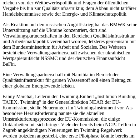
reichen von der Wettbewerbspolitik und Fragen der öffentlichen
Vergabe bis hin zur Qualitätsinfrastruktur, dem Abbau nicht-tarifärer
Handelshemmnisse sowie der Energie- und Klimaschutzpolitik.
Als Reaktion auf den russischen Angriffskrieg hat das BMWK seine
Unterstützung auf die Ukraine konzentriert, dort sind
Verwaltungspartnerschaften in den Bereichen Qualitätsinfrastruktur
und Arbeitsmarktpolitik vereinbart worden, letzteres gemeinsam mit
dem Bundesministerium für Arbeit und Soziales. Des Weiteren
besteht eine Verwaltungspartnerschaft zwischen der ukrainischen
Wertpapieraufsicht NSSMC und der deutschen Finanzaufsicht
BaFin.
Eine Verwaltungspartnerschaft mit Namibia im Bereich der
Qualitätsinfrastruktur für grünen Wasserstoff soll einen Beitrag zu
einer globalen Energiewende leisten.
Fanny Marchal, Leiterin der Twinning-Einheit „Institution Building,
TAIEX, Twinning” in der Generaldirektion NEAR der EU-
Kommission, stellte Neuerungen im Twinning-Instrument vor. Als
besondere Herausforderung nannte sie die aktuellen
Umstrukturierungsprozesse der EU-Kommission, die einige
Unklarheiten mit sich bringe. Viele der bereits beim NCP-Treffen in
Zagreb angekündigten Neuerungen im Twinning-Regelwerk
werden trotzdem angestrebt, eine erste Pilotphase könnte bereits im